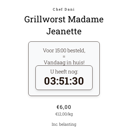
Chef Dani
Grillworst Madame
Jeanette
Voor 15:00 besteld,
=
Vandaag in huis!
U heeft nog:
03:51:30
Normale
Aanbiedingsprijs
€6,00
prijs
Prijs
€12,00
/
per
kg
Inc. belasting