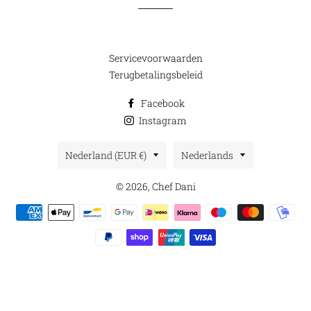
Servicevoorwaarden
Terugbetalingsbeleid
Facebook
Instagram
Land/regio
Taal
Nederland (EUR €)
Nederlands
© 2026,
Chef Dani
Betaalmethoden